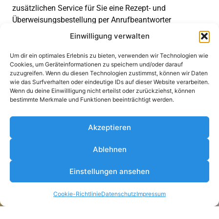
zusätzlichen Service für Sie eine Rezept- und
Überweisungsbestellung per Anrufbeantworter
eingerichtet.
Einwilligung verwalten
» weiterlesen
Um dir ein optimales Erlebnis zu bieten, verwenden wir Technologien wie
Cookies, um Geräteinformationen zu speichern und/oder darauf
› Gichtinformationen
zuzugreifen. Wenn du diesen Technologien zustimmst, können wir Daten
wie das Surfverhalten oder eindeutige IDs auf dieser Website verarbeiten.
Harnsäure – nur ein erhöhter Harnsäurespiegel oder
Wenn du deine Einwillligung nicht erteilst oder zurückziehst, können
bestimmte Merkmale und Funktionen beeinträchtigt werden.
Gicht?
» weiterlesen
Akzeptieren
Ablehnen
Einstellungen ansehen
Cookie-Richtlinie
Datenschutz
Impressum